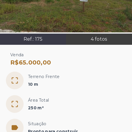
Ref.:
175
4
fotos
Venda
R$65.000,00
Terreno Frente
10 m
Área Total
250 m²
Situação
Pronto para construir