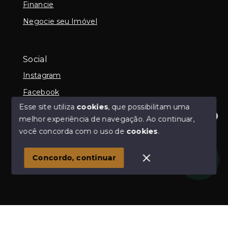
Financie
Negocie seu Imóvel
Social
Instagram
Facebook
Esse site utiliza
cookies
, que possibilitam uma
melhor experiência de navegação.
Ao continuar,
Olá! Estamos disponíveis para te ajudar.
você concorda com o uso de
cookies
.
© Copyright 2026 - Claudia Nakamura - Corretora de
Imóveis - Todos os direitos reservados
Concordo, continuar
SITE PARA IMOBILIARIA
Início
Histórico
Favoritos