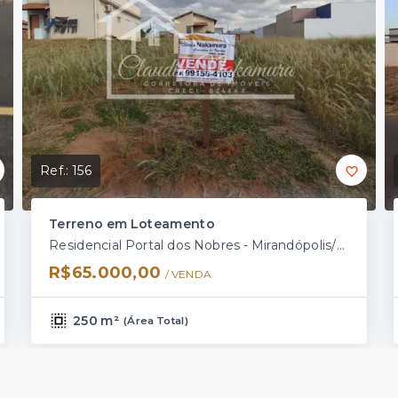
Ref.:
156
Terreno em Loteamento
Residencial Portal dos Nobres - Mirandópolis/SP
R$65.000,00
/ 
VENDA
250 m²
(
Área Total
)