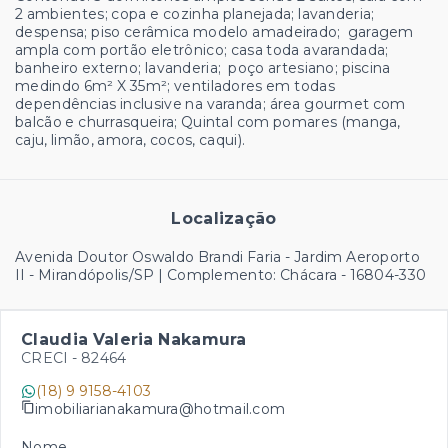
2 ambientes; copa e cozinha planejada; lavanderia;
despensa; piso cerâmica modelo amadeirado; garagem
ampla com portão eletrônico; casa toda avarandada;
banheiro externo; lavanderia; poço artesiano; piscina
medindo 6m² X 35m²; ventiladores em todas
dependências inclusive na varanda; área gourmet com
balcão e churrasqueira; Quintal com pomares (manga,
caju, limão, amora, cocos, caqui).
Localização
Avenida Doutor Oswaldo Brandi Faria - Jardim Aeroporto
II - Mirandópolis/SP | Complemento: Chácara
- 16804-330
Claudia Valeria Nakamura
CRECI -
82464
(18) 9 9158-4103
imobiliarianakamura@hotmail.com
Nome