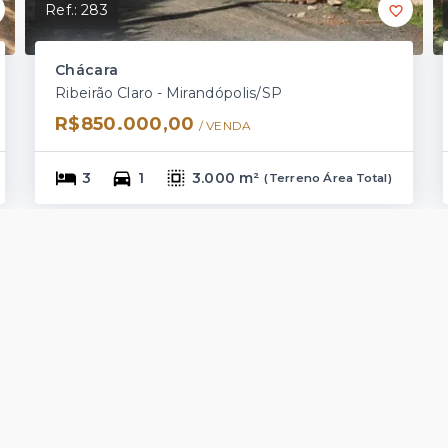
Ref.:
283
Chácara
Ribeirão Claro - Mirandópolis/SP
R$850.000,00
/ 
VENDA
3
1
3.000 m²
(
Terreno Área Total
)