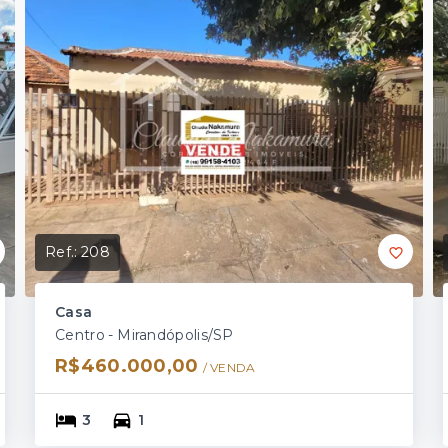
Ref.:
208
Casa
Centro - Mirandópolis/SP
R$460.000,00
/ 
VENDA
3
1