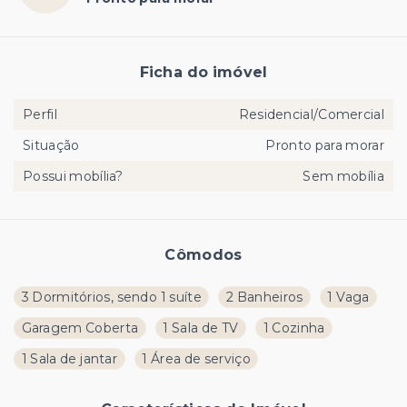
Ficha do imóvel
Perfil
Residencial/Comercial
Situação
Pronto para morar
Possui mobília?
Sem mobília
Cômodos
3 Dormitórios, sendo 1 suíte
2 Banheiros
1 Vaga
Garagem Coberta
1 Sala de TV
1 Cozinha
1 Sala de jantar
1 Área de serviço