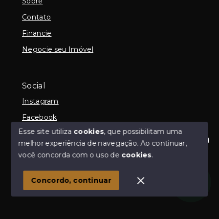
Sobre
Contato
Financie
Negocie seu Imóvel
Social
Instagram
Facebook
Esse site utiliza
cookies
, que possibilitam uma
melhor experiência de navegação.
Ao continuar,
Olá! Estamos disponíveis para te ajudar.
você concorda com o uso de
cookies
.
© Copyright 2026 - Claudia Nakamura - Corretora de
Imóveis - Todos os direitos reservados
Concordo, continuar
SITE PARA IMOBILIARIA