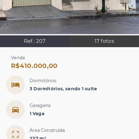
Ref.:
207
17
fotos
Venda
R$410.000,00
Dormitórios
3 Dormitórios, sendo 1 suíte
Garagens
1 Vaga
Área Construída
237 m²