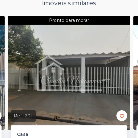
Imóveis similares
Pronto para morar
Ref.:
201
Casa