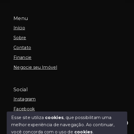
Menu
Início
Sobre
Contato
Financie
Negocie seu Imóvel
Social
Instagram
Facebook
Esse site utiliza
cookies
, que possibilitam uma
melhor experiência de navegação.
Ao continuar,
Olá! Estamos disponíveis para te ajudar.
você concorda com o uso de
cookies
.
© Copyright 2026 - Claudia Nakamura - Corretora de