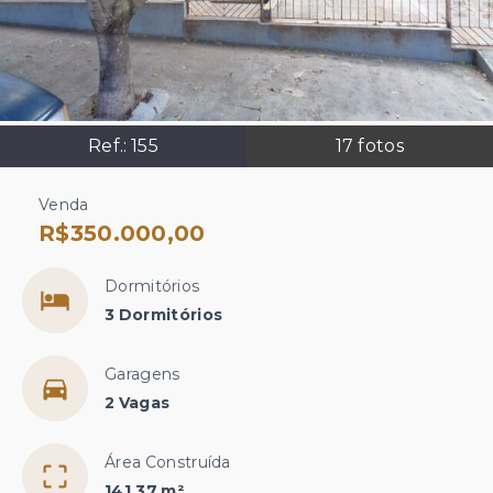
Ref.:
155
17
fotos
Venda
R$350.000,00
Dormitórios
3 Dormitórios
Garagens
2 Vagas
Área Construída
141,37 m²