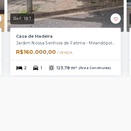
Ref.:
187
Casa de Madeira
Jardim Nossa Senhora de Fatima - Mirandópolis/SP
R$160.000,00
/ 
VENDA
2
1
123,78 m²
(
Área Construída
)