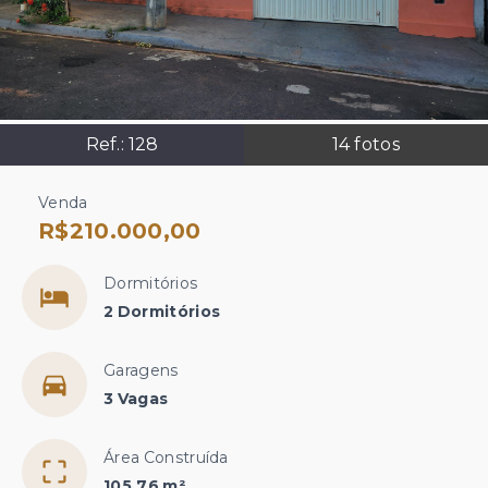
Ref.:
128
14
fotos
Venda
R$210.000,00
Dormitórios
2 Dormitórios
Garagens
3 Vagas
Área Construída
105,76 m²