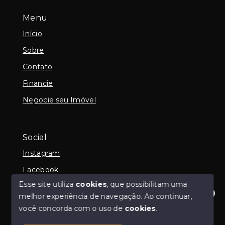
Menu
Início
Sobre
Contato
Financie
Negocie seu Imóvel
Social
Instagram
Facebook
Esse site utiliza
cookies
, que possibilitam uma
melhor experiência de navegação.
Ao continuar,
Olá! Estamos disponíveis para te ajudar.
você concorda com o uso de
cookies
.
© Copyright 2026 - Claudia Nakamura - Corretora de
Imóveis - Todos os direitos reservados