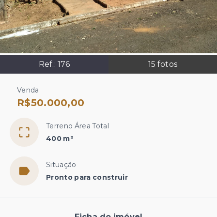
Ref.:
176
15
fotos
Venda
R$50.000,00
Terreno Área Total
400 m²
Situação
Pronto para construir
Ficha do imóvel