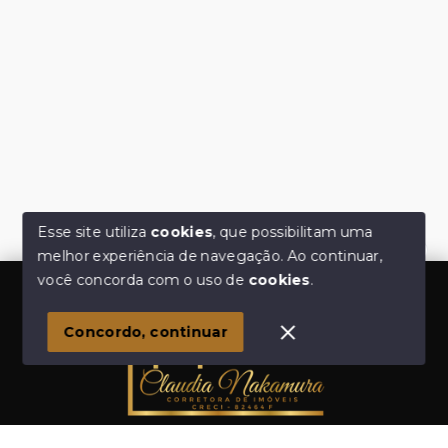
Esse site utiliza
cookies
, que possibilitam uma
melhor experiência de navegação.
Ao continuar,
Olá! Estamos disponíveis para te ajudar.
você concorda com o uso de
cookies
.
Concordo, continuar