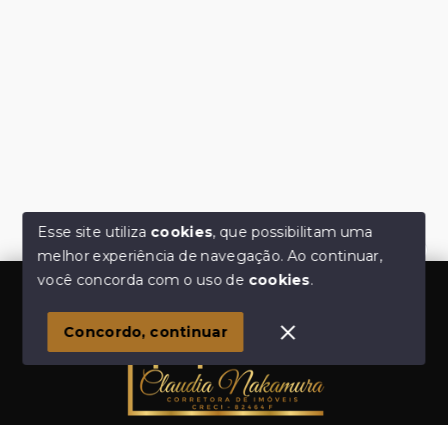
Esse site utiliza
cookies
, que possibilitam uma
melhor experiência de navegação.
Ao continuar,
Olá! Estamos disponíveis para te ajudar.
você concorda com o uso de
cookies
.
Concordo, continuar